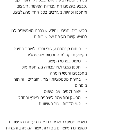
מנת להבטיח טיפול אישי בכל לקוח ופרוייקט
,לבצע בעצמנו את עבודות הפיתוח, העיצוב
והתכנון ולהיות מעורבים בכל אחד מהשלבים.
הכישורים, הניסיון והידע שצברנו מאפשרים לנו
להציע קשת מקיפה של שירותים
• פיתוח קונספט עיצובי ומכני לצורך בחינה
מקצועית וקבלת החלטות אופטימלית
• טיפול בפרטי העיצוב
• תכנון מכני ו/או עבודה משותפת מול
מתכננים ואנשי חומרה
• בחירת טכנולוגיות ייצור , חומרים, ואיתור
מומחים
• ייצור דגמים ואבי טיפוס
• ממשק והתאמה ליצרנים בארץ ובחו"ל
• ליווי סדרות ייצור ראשונות
לשנינו ניסיון רב שנים בהפיכת רעיונות מופשטים
למוצרים המיוצרים בסדרות ייצור המוניות, והכרות